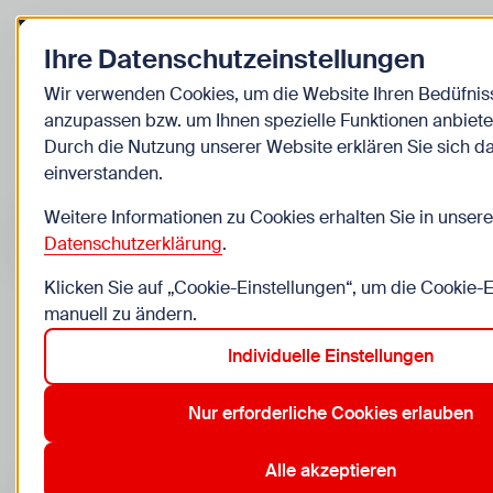
Zurück zur Startseite
Ihre Datenschutzeinstellungen
Kinder
Wir verwenden Cookies, um die Website Ihren Bedüfnis
anzupassen bzw. um Ihnen spezielle Funktionen anbiete
Veranstaltungen
Durch die Nutzung unserer Website erklären Sie sich d
einverstanden.
Suche im Bereich “Kinder”
Suchen
Weitere Informationen zu Cookies erhalten Sie in unsere
Datenschutzerklärung
.
Klicken Sie auf „Cookie-Einstellungen“, um die Cookie-
manuell zu ändern.
1
Veranstaltungen in Wien im Bereich “Kinder”
Individuelle Einstellungen
20 Jahre
99 Jahre
Vorträge für Erwachsene
7. Neuba
Aktive Filter:
Zurücksetzen
Nur erforderliche Cookies erlauben
Alle akzeptieren