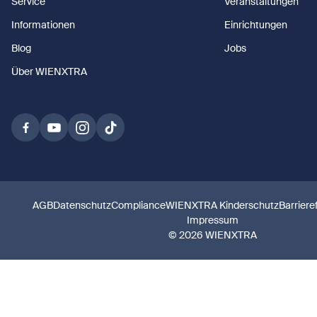
Service
Veranstaltungen
Informationen
Einrichtungen
Blog
Jobs
Über WIENXTRA
AGB
Datenschutz
Compliance
WIENXTRA Kinderschutz
Barriere
Impressum
© 2026 WIENXTRA