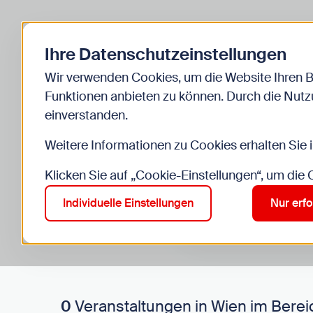
Zurück zur Startseite
Ihre Datenschutzeinstellungen
Start
Kinder
Veranstaltungen
Wir verwenden Cookies, um die Website Ihren 
Funktionen anbieten zu können. Durch die Nutzu
einverstanden.
Weitere Informationen zu Cookies erhalten Sie 
Klicken Sie auf „Cookie-Einstellungen“, um die
Suche im Bereich “Kinde
Suchen
Individuelle Einstellungen
Nur erfo
0
Veranstaltungen in Wien im Berei