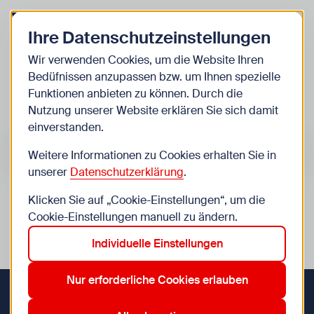
Zurück zur Startseite
Zum Be
Ihre Datenschutzeinstellungen
Kinder
Wir verwenden Cookies, um die Website Ihren
Bedüfnissen anzupassen bzw. um Ihnen spezielle
Veranstaltungen
Funktionen anbieten zu können. Durch die
Nutzung unserer Website erklären Sie sich damit
einverstanden.
Suche im Bereich “Kinder”
Suchen
Weitere Informationen zu Cookies erhalten Sie in
unserer
Datenschutzerklärung
.
Klicken Sie auf „Cookie-Einstellungen“, um die
0
Veranstaltungen in Wien im Bereich “Kinder”
Cookie-Einstellungen manuell zu ändern.
Individuelle Einstellungen
12. Meidling
14. Penzing
18. Währing
19. Döbling
Aktive Filter:
Zurücksetzen
Nur erforderliche Cookies erlauben