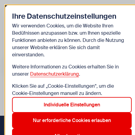
Zurück zur Startseite
Zum
Ihre Datenschutzeinstellungen
Kinder
Wir verwenden Cookies, um die Website Ihren
Bedüfnissen anzupassen bzw. um Ihnen spezielle
Veranstaltungen
Funktionen anbieten zu können. Durch die Nutzung
unserer Website erklären Sie sich damit
einverstanden.
Suche im Bereich “Kinder”
Suchen
Weitere Informationen zu Cookies erhalten Sie in
unserer
Datenschutzerklärung
.
Klicken Sie auf „Cookie-Einstellungen“, um die
0
Veranstaltungen in Wien im Bereich “Kinder”
Cookie-Einstellungen manuell zu ändern.
Individuelle Einstellungen
14. Penzing
2. Leopoldstadt
6. Mariahilf
9. Alsergrund
Aktive Filter:
Zurücksetzen
Nur erforderliche Cookies erlauben