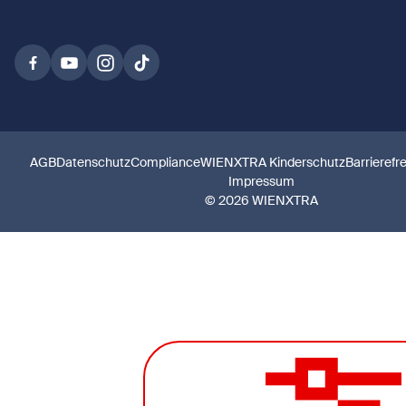
AGB
Datenschutz
Compliance
WIENXTRA Kinderschutz
Barrierefr
Impressum
© 2026 WIENXTRA