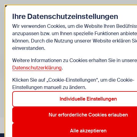
Zurück zur Startseite
Ihre Datenschutzeinstellungen
Kinder
Wir verwenden Cookies, um die Website Ihren Bedüfnis
anzupassen bzw. um Ihnen spezielle Funktionen anbiete
Veranstaltungen
können. Durch die Nutzung unserer Website erklären Si
einverstanden.
Suche im Bereich “Kinder”
Suchen
Weitere Informationen zu Cookies erhalten Sie in unsere
Datenschutzerklärung
.
Klicken Sie auf „Cookie-Einstellungen“, um die Cookie-
Einstellungen manuell zu ändern.
0
Veranstaltungen in Wien im Bereich “Kinder”
Individuelle Einstellungen
11. Simmering
14. Penzing
16. Ottakring
6. Mariahilf
Aktive Filter:
Zurücksetzen
Nur erforderliche Cookies erlauben
Alle akzeptieren