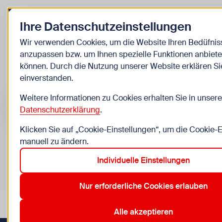
Zurück zur Startseite
Ihre Datenschutzeinstellungen
Kinder
Wir verwenden Cookies, um die Website Ihren Bedüfnis
anzupassen bzw. um Ihnen spezielle Funktionen anbiete
Veranstaltungen
können. Durch die Nutzung unserer Website erklären Si
einverstanden.
Suche im Bereich “Kinder”
Suchen
Weitere Informationen zu Cookies erhalten Sie in unsere
Datenschutzerklärung
.
Klicken Sie auf „Cookie-Einstellungen“, um die Cookie-
manuell zu ändern.
0
Veranstaltungen in Wien im Bereich “Kinder”
Individuelle Einstellungen
14. Penzing
20. Brigittenau
22. Donaustadt
6. Mariahilf
Aktive Filter:
Zurücksetzen
Nur erforderliche Cookies erlauben
Alle akzeptieren