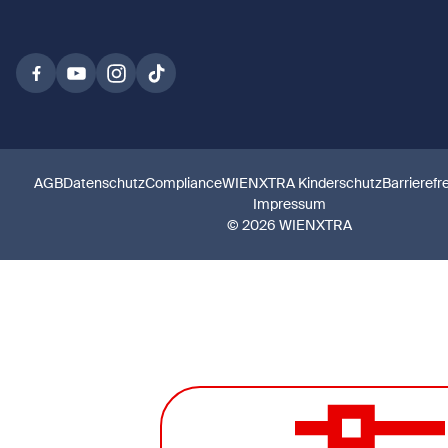
AGB
Datenschutz
Compliance
WIENXTRA Kinderschutz
Barrierefr
Impressum
© 2026 WIENXTRA