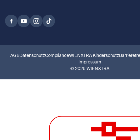
AGB
Datenschutz
Compliance
WIENXTRA Kinderschutz
Barrierefr
Impressum
© 2026 WIENXTRA