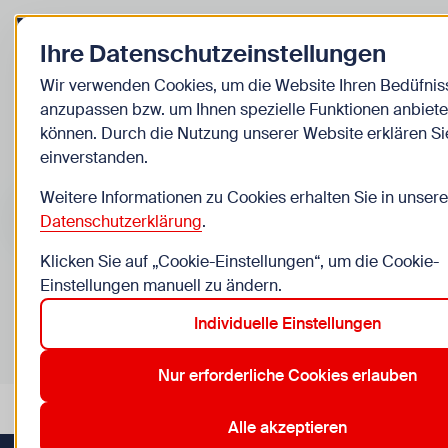
Zurück zur Startseite
Ihre Datenschutzeinstellungen
Kinder
Wir verwenden Cookies, um die Website Ihren Bedüfnis
anzupassen bzw. um Ihnen spezielle Funktionen anbiete
Veranstaltungen
können. Durch die Nutzung unserer Website erklären Si
einverstanden.
Suche im Bereich “Kinder”
Suchen
Weitere Informationen zu Cookies erhalten Sie in unsere
Datenschutzerklärung
.
Klicken Sie auf „Cookie-Einstellungen“, um die Cookie-
Einstellungen manuell zu ändern.
0
Veranstaltungen in Wien im Bereich “Kinder”
Individuelle Einstellungen
10. Favoriten
12. Meidling
14. Penzing
22. Donaustadt
Aktive Filter:
Zurücksetzen
Nur erforderliche Cookies erlauben
Alle akzeptieren