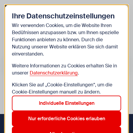
Zurück zur Startseite
Zum Be
Ihre Datenschutzeinstellungen
Kinder
Wir verwenden Cookies, um die Website Ihren
Bedüfnissen anzupassen bzw. um Ihnen spezielle
Veranstaltungen
Funktionen anbieten zu können. Durch die
Nutzung unserer Website erklären Sie sich damit
einverstanden.
Suche im Bereich “Kinder”
Suchen
Weitere Informationen zu Cookies erhalten Sie in
unserer
Datenschutzerklärung
.
Klicken Sie auf „Cookie-Einstellungen“, um die
0
Veranstaltungen in Wien im Bereich “Kinder”
Cookie-Einstellungen manuell zu ändern.
Individuelle Einstellungen
9 Jahre
14. Penzing
15. Rudolfsheim-Fünfhaus
Aktive Filter:
Zurücksetzen
Nur erforderliche Cookies erlauben