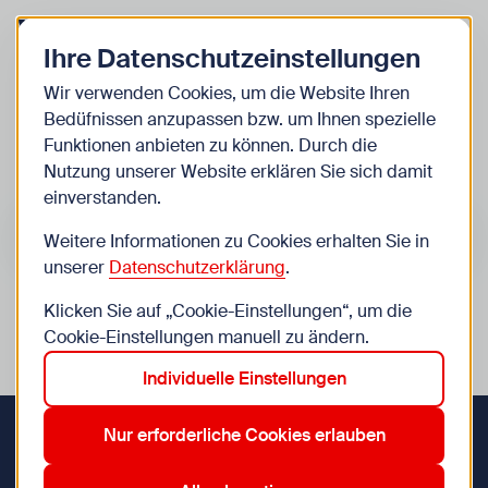
Zurück zur Startseite
Zum Be
Ihre Datenschutzeinstellungen
Kinder
Wir verwenden Cookies, um die Website Ihren
Bedüfnissen anzupassen bzw. um Ihnen spezielle
Veranstaltungen
Funktionen anbieten zu können. Durch die
Nutzung unserer Website erklären Sie sich damit
einverstanden.
Suche im Bereich “Kinder”
Suchen
Weitere Informationen zu Cookies erhalten Sie in
unserer
Datenschutzerklärung
.
Klicken Sie auf „Cookie-Einstellungen“, um die
0
Veranstaltungen in Wien im Bereich “Kinder”
Cookie-Einstellungen manuell zu ändern.
Individuelle Einstellungen
Zurücksetzen
9 Jahre
12. Meidling
14. Penzing
Aktive Filter:
Nur erforderliche Cookies erlauben
Zurück zur Startseite