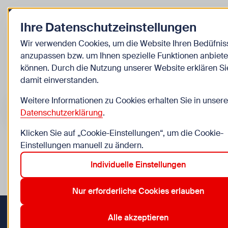
Zurück zur Startseite
Ihre Datenschutzeinstellungen
Kinder
Wir verwenden Cookies, um die Website Ihren Bedüfnis
anzupassen bzw. um Ihnen spezielle Funktionen anbiete
Veranstaltungen
können. Durch die Nutzung unserer Website erklären Si
damit einverstanden.
Suche im Bereich “Kinder”
Suchen
Weitere Informationen zu Cookies erhalten Sie in unsere
Datenschutzerklärung
.
Klicken Sie auf „Cookie-Einstellungen“, um die Cookie-
Einstellungen manuell zu ändern.
0
Veranstaltungen in Wien im Bereich “Kinder”
Individuelle Einstellungen
9 Jahre
13. Hietzing
14. Penzing
16. Ottakring
9. A
Aktive Filter:
Zurücksetzen
Nur erforderliche Cookies erlauben
Alle akzeptieren