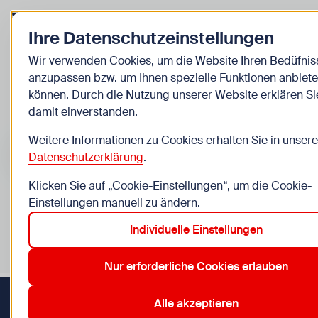
Zurück zur Startseite
Ihre Datenschutzeinstellungen
Kinder
Wir verwenden Cookies, um die Website Ihren Bedüfnis
anzupassen bzw. um Ihnen spezielle Funktionen anbiete
Veranstaltungen
können. Durch die Nutzung unserer Website erklären Si
damit einverstanden.
Suche im Bereich “Kinder”
Suchen
Weitere Informationen zu Cookies erhalten Sie in unsere
Datenschutzerklärung
.
Klicken Sie auf „Cookie-Einstellungen“, um die Cookie-
Einstellungen manuell zu ändern.
0
Veranstaltungen in Wien im Bereich “Kinder”
Individuelle Einstellungen
9 Jahre
11. Simmering
13. Hietzing
14. Penzing
3. 
Aktive Filter:
Zurücksetzen
Nur erforderliche Cookies erlauben
Alle akzeptieren