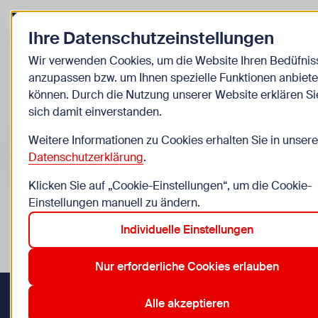
Zurück zur Startseite
Ihre Datenschutzeinstellungen
Kinder
Wir verwenden Cookies, um die Website Ihren Bedüfnis
anzupassen bzw. um Ihnen spezielle Funktionen anbiete
Veranstaltungen
können. Durch die Nutzung unserer Website erklären Si
sich damit einverstanden.
Suche im Bereich “Kinder”
Suchen
Weitere Informationen zu Cookies erhalten Sie in unsere
Datenschutzerklärung
.
Klicken Sie auf „Cookie-Einstellungen“, um die Cookie-
Einstellungen manuell zu ändern.
0
Veranstaltungen in Wien im Bereich “Kinder”
Individuelle Einstellungen
9 Jahre
12. Meidling
14. Penzing
16. Ottakring
19. 
Aktive Filter:
Zurücksetzen
Nur erforderliche Cookies erlauben
Alle akzeptieren