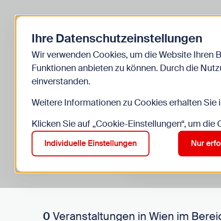
Zurück zur Startseite
Ihre Datenschutzeinstellungen
Start
Kinder
Veranstaltungen
Wir verwenden Cookies, um die Website Ihren 
Funktionen anbieten zu können. Durch die Nutzu
einverstanden.
Weitere Informationen zu Cookies erhalten Sie 
Klicken Sie auf „Cookie-Einstellungen“, um die
Suche im Bereich “Kinde
Suchen
Individuelle Einstellungen
Nur erfo
0
Veranstaltungen in Wien im Berei