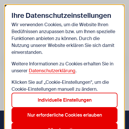
Zurück zur Startseite
Zum Be
Ihre Datenschutzeinstellungen
Kinder
Wir verwenden Cookies, um die Website Ihren
Bedüfnissen anzupassen bzw. um Ihnen spezielle
Veranstaltungen
Funktionen anbieten zu können. Durch die
Nutzung unserer Website erklären Sie sich damit
einverstanden.
Suche im Bereich “Kinder”
Suchen
Weitere Informationen zu Cookies erhalten Sie in
unserer
Datenschutzerklärung
.
Klicken Sie auf „Cookie-Einstellungen“, um die
0
Veranstaltungen in Wien im Bereich “Kinder”
Cookie-Einstellungen manuell zu ändern.
Individuelle Einstellungen
12. Meidling
19. Döbling
4. Wieden
8. Josefstadt
Aktive Filter:
Zurücksetzen
Nur erforderliche Cookies erlauben