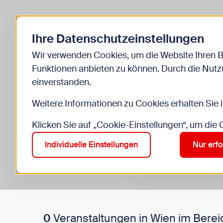
Zurück zur Startseite
Ihre Datenschutzeinstellungen
Start
Kinder
Veranstaltungen
Wir verwenden Cookies, um die Website Ihren 
Funktionen anbieten zu können. Durch die Nutzu
einverstanden.
Weitere Informationen zu Cookies erhalten Sie 
Klicken Sie auf „Cookie-Einstellungen“, um die
Suche im Bereich “Kinde
Suchen
Individuelle Einstellungen
Nur erfo
0
Veranstaltungen in Wien im Berei