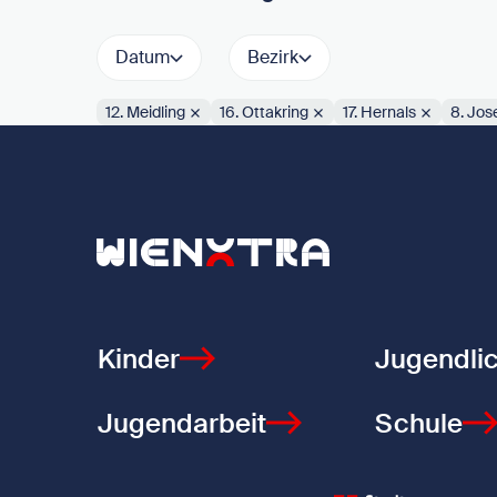
Datum
Bezirk
12. Meidling
16. Ottakring
17. Hernals
8. Jos
Aktive Filter:
Zurück zur Startseite
Kinder
Jugendli
Jugendarbeit
Schule