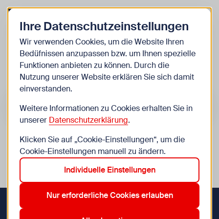
Zurück zur Startseite
Zum Be
Ihre Datenschutzeinstellungen
Kinder
Wir verwenden Cookies, um die Website Ihren
Bedüfnissen anzupassen bzw. um Ihnen spezielle
Veranstaltungen
Funktionen anbieten zu können. Durch die
Nutzung unserer Website erklären Sie sich damit
einverstanden.
Suche im Bereich “Kinder”
Suchen
Weitere Informationen zu Cookies erhalten Sie in
unserer
Datenschutzerklärung
.
Klicken Sie auf „Cookie-Einstellungen“, um die
0
Veranstaltungen in Wien im Bereich “Kinder”
Cookie-Einstellungen manuell zu ändern.
Individuelle Einstellungen
12. Meidling
4. Wieden
8. Josefstadt
Aktive Filter:
Zurücksetzen
Nur erforderliche Cookies erlauben