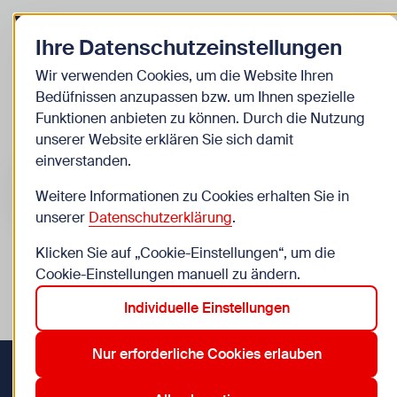
Zurück zur Startseite
Zum 
Ihre Datenschutzeinstellungen
Kinder
Wir verwenden Cookies, um die Website Ihren
Bedüfnissen anzupassen bzw. um Ihnen spezielle
Veranstaltungen
Funktionen anbieten zu können. Durch die Nutzung
unserer Website erklären Sie sich damit
einverstanden.
Suche im Bereich “Kinder”
Suchen
Weitere Informationen zu Cookies erhalten Sie in
unserer
Datenschutzerklärung
.
Klicken Sie auf „Cookie-Einstellungen“, um die
0
Veranstaltungen in Wien im Bereich “Kinder”
Cookie-Einstellungen manuell zu ändern.
Individuelle Einstellungen
12. Meidling
23. Liesing
3. Landstraße
9. Alsergrund
Aktive Filter:
Zurücksetzen
Nur erforderliche Cookies erlauben