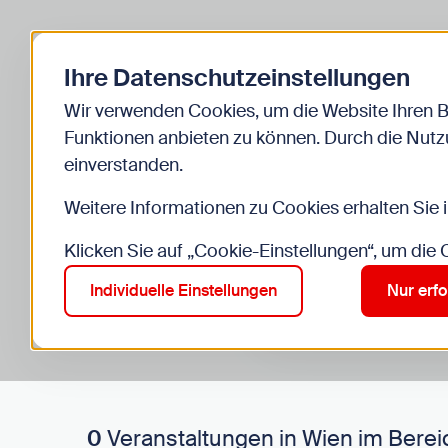
Zurück zur Startseite
Ihre Datenschutzeinstellungen
Start
Kinder
Veranstaltungen
Wir verwenden Cookies, um die Website Ihren 
Funktionen anbieten zu können. Durch die Nutzu
einverstanden.
Weitere Informationen zu Cookies erhalten Sie 
Klicken Sie auf „Cookie-Einstellungen“, um die
Suche im Bereich “Kinde
Suchen
Individuelle Einstellungen
Nur erfo
0
Veranstaltungen in Wien im Berei