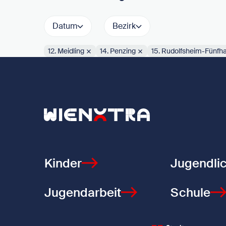
Datum
Bezirk
12. Meidling
14. Penzing
15. Rudolfsheim-Fünfh
Aktive Filter:
Zurück zur Startseite
Kinder
Jugendli
Jugendarbeit
Schule