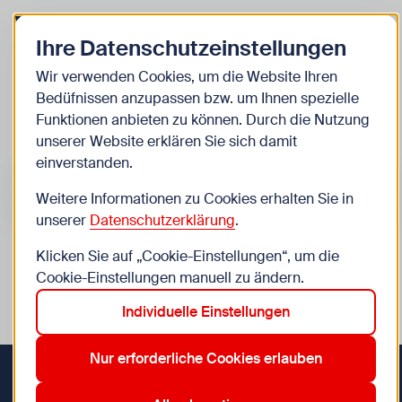
Zurück zur Startseite
Zum B
Ihre Datenschutzeinstellungen
Kinder
Wir verwenden Cookies, um die Website Ihren
Bedüfnissen anzupassen bzw. um Ihnen spezielle
Veranstaltungen
Funktionen anbieten zu können. Durch die Nutzung
unserer Website erklären Sie sich damit
einverstanden.
Suche im Bereich “Kinder”
Suchen
Weitere Informationen zu Cookies erhalten Sie in
unserer
Datenschutzerklärung
.
Klicken Sie auf „Cookie-Einstellungen“, um die
0
Veranstaltungen in Wien im Bereich “Kinder”
Cookie-Einstellungen manuell zu ändern.
Individuelle Einstellungen
12. Meidling
13. Hietzing
19. Döbling
20. Brigittenau
Aktive Filter:
Zurücksetzen
Nur erforderliche Cookies erlauben