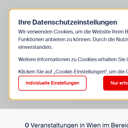
Zurück zur Startseite
Ihre Datenschutzeinstellungen
Start
Kinder
Veranstaltungen
Wir verwenden Cookies, um die Website Ihren 
Funktionen anbieten zu können. Durch die Nutzu
einverstanden.
Weitere Informationen zu Cookies erhalten Sie 
Klicken Sie auf „Cookie-Einstellungen“, um die
Suche im Bereich “Kinde
Suchen
Individuelle Einstellungen
Nur erfo
0
Veranstaltungen in Wien im Berei