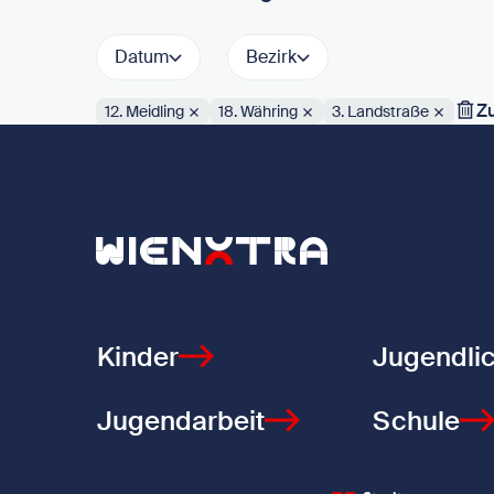
Datum
Bezirk
Z
12. Meidling
18. Währing
3. Landstraße
Aktive Filter:
Zurück zur Startseite
Kinder
Jugendli
Jugendarbeit
Schule