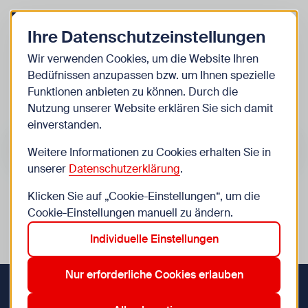
Zurück zur Startseite
Zum Be
Ihre Datenschutzeinstellungen
Kinder
Wir verwenden Cookies, um die Website Ihren
Bedüfnissen anzupassen bzw. um Ihnen spezielle
Veranstaltungen
Funktionen anbieten zu können. Durch die
Nutzung unserer Website erklären Sie sich damit
einverstanden.
Suche im Bereich “Kinder”
Suchen
Weitere Informationen zu Cookies erhalten Sie in
unserer
Datenschutzerklärung
.
Klicken Sie auf „Cookie-Einstellungen“, um die
0
Veranstaltungen in Wien im Bereich “Kinder”
Cookie-Einstellungen manuell zu ändern.
Individuelle Einstellungen
12. Meidling
17. Hernals
7. Neubau
8. Josefstadt
Aktive Filter:
Zurücksetzen
Nur erforderliche Cookies erlauben