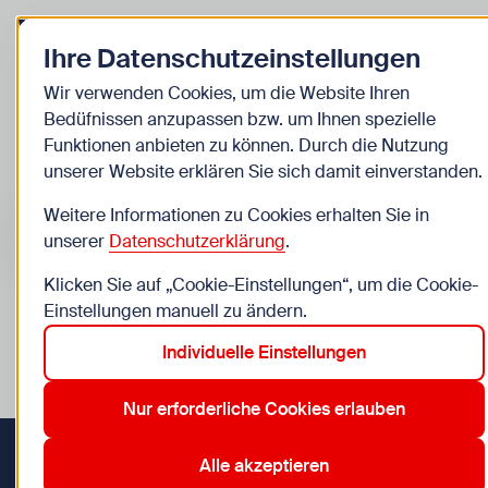
Zurück zur Startseite
Zu
Ihre Datenschutzeinstellungen
Kinder
Wir verwenden Cookies, um die Website Ihren
Bedüfnissen anzupassen bzw. um Ihnen spezielle
Veranstaltungen
Funktionen anbieten zu können. Durch die Nutzung
unserer Website erklären Sie sich damit einverstanden.
Suche im Bereich “Kinder”
Suchen
Weitere Informationen zu Cookies erhalten Sie in
unserer
Datenschutzerklärung
.
Klicken Sie auf „Cookie-Einstellungen“, um die Cookie-
Einstellungen manuell zu ändern.
0
Veranstaltungen in Wien im Bereich “Kinder”
Individuelle Einstellungen
12. Meidling
21. Floridsdorf
3. Landstraße
8. Josefstadt
Aktive Filter:
Zurücksetzen
Nur erforderliche Cookies erlauben
Alle akzeptieren