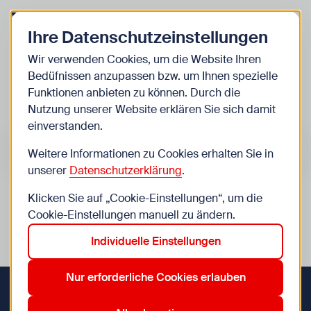
Zurück zur Startseite
Zum Be
Ihre Datenschutzeinstellungen
Kinder
Wir verwenden Cookies, um die Website Ihren
Bedüfnissen anzupassen bzw. um Ihnen spezielle
Veranstaltungen
Funktionen anbieten zu können. Durch die
Nutzung unserer Website erklären Sie sich damit
einverstanden.
Suche im Bereich “Kinder”
Suchen
Weitere Informationen zu Cookies erhalten Sie in
unserer
Datenschutzerklärung
.
Klicken Sie auf „Cookie-Einstellungen“, um die
0
Veranstaltungen in Wien im Bereich “Kinder”
Cookie-Einstellungen manuell zu ändern.
Individuelle Einstellungen
12. Meidling
17. Hernals
8. Josefstadt
Aktive Filter:
Zurücksetzen
Nur erforderliche Cookies erlauben