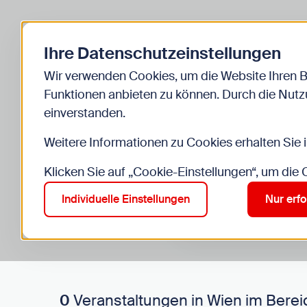
Zurück zur Startseite
Ihre Datenschutzeinstellungen
Start
Kinder
Veranstaltungen
Wir verwenden Cookies, um die Website Ihren 
Funktionen anbieten zu können. Durch die Nutzu
einverstanden.
Weitere Informationen zu Cookies erhalten Sie 
Klicken Sie auf „Cookie-Einstellungen“, um die
Suche im Bereich “Kinde
Suchen
Individuelle Einstellungen
Nur erfo
0
Veranstaltungen in Wien im Berei