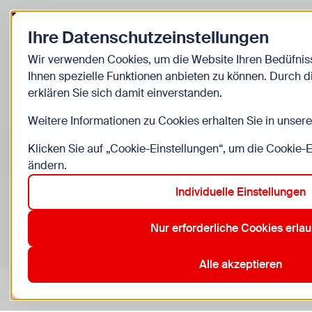
Zurück zur Startseite
Ihre Datenschutzeinstellungen
Kinder
Wir verwenden Cookies, um die Website Ihren Bedüfni
Ihnen spezielle Funktionen anbieten zu können. Durch 
Veranstaltunge
erklären Sie sich damit einverstanden.
Weitere Informationen zu Cookies erhalten Sie in unser
Suche im Bereich “Kinder”
Suchen
Klicken Sie auf „Cookie-Einstellungen“, um die Cookie-
ändern.
Individuelle Einstellungen
0
Veranstaltungen in Wien im Bereich “Kinder”
Nur erforderliche Cookies erla
11. Simmering
12. Meidling
15. Rudolfsheim-Fünfhaus
2
Aktive Filter:
Zurücksetzen
Alle akzeptieren