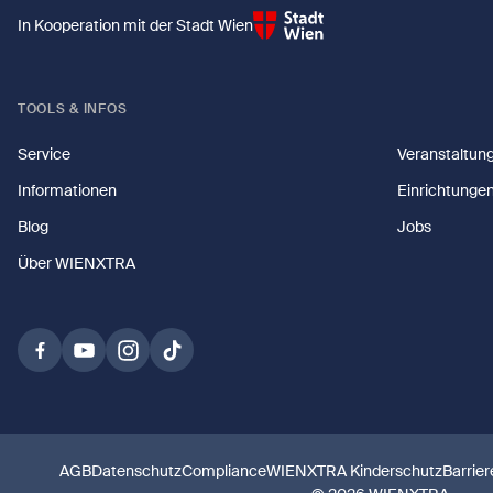
In Kooperation mit der Stadt Wien
TOOLS & INFOS
Service
Veranstaltun
Informationen
Einrichtunge
Blog
Jobs
Über WIENXTRA
AGB
Datenschutz
Compliance
WIENXTRA Kinderschutz
Barrier