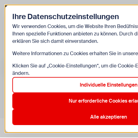
Zurück zur Startseite
Ihre Datenschutzeinstellungen
Kinder
Wir verwenden Cookies, um die Website Ihren Bedüfni
Ihnen spezielle Funktionen anbieten zu können. Durch 
Veranstaltung
erklären Sie sich damit einverstanden.
Weitere Informationen zu Cookies erhalten Sie in unser
Suche im Bereich “Kinder”
Suchen
Klicken Sie auf „Cookie-Einstellungen“, um die Cookie-
ändern.
Individuelle Einstellungen
0
Veranstaltungen in Wien im Bereich “Kinder”
Nur erforderliche Cookies erl
1. Innere Stadt
11. Simmering
12. Meidling
13. Hietzing
Aktive Filter:
Zurücksetzen
Alle akzeptieren