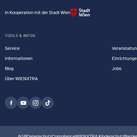
In Kooperation mit der Stadt Wien
TOOLS & INFOS
Service
Veranstaltu
Informationen
Einrichtunge
Blog
Jobs
Über WIENXTRA
AGB
Datenschutz
Compliance
WIENXTRA Kinderschutz
Barrie