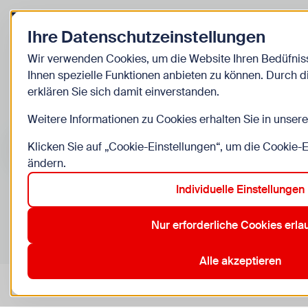
Zurück zur Startseite
Ihre Datenschutzeinstellungen
Kinder
Wir verwenden Cookies, um die Website Ihren Bedüfni
Ihnen spezielle Funktionen anbieten zu können. Durch 
Veranstaltung
erklären Sie sich damit einverstanden.
Weitere Informationen zu Cookies erhalten Sie in unser
Suche im Bereich “Kinder”
Suchen
Klicken Sie auf „Cookie-Einstellungen“, um die Cookie-
ändern.
Individuelle Einstellungen
0
Veranstaltungen in Wien im Bereich “Kinder”
Nur erforderliche Cookies erl
11. Simmering
12. Meidling
17. Hernals
21. Floridsdorf
Aktive Filter:
Zurücksetzen
Alle akzeptieren