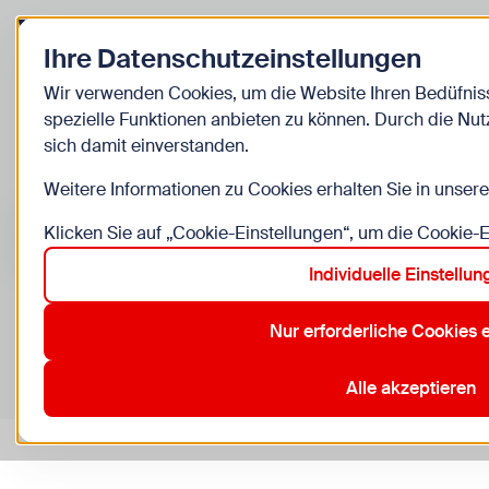
Zurück zur Startseite
Ihre Datenschutzeinstellungen
Kinder
Wir verwenden Cookies, um die Website Ihren Bedüfni
spezielle Funktionen anbieten zu können. Durch die Nut
Veranstaltun
sich damit einverstanden.
Weitere Informationen zu Cookies erhalten Sie in unser
Suche im Bereich “Kinder”
Suchen
Klicken Sie auf „Cookie-Einstellungen“, um die Cookie-
Individuelle Einstellu
Nur erforderliche Cookies 
0
Veranstaltungen in Wien im Bereich “Kinder”
10. Favoriten
12. Meidling
13. ORF
15. Rudolfsheim-Fün
Alle akzeptieren
Aktive Filter:
Zurücksetzen