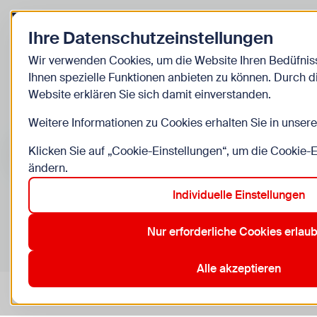
Zurück zur Startseite
Ihre Datenschutzeinstellungen
Kinder
Wir verwenden Cookies, um die Website Ihren Bedüfni
Ihnen spezielle Funktionen anbieten zu können. Durch 
Veranstaltunge
Website erklären Sie sich damit einverstanden.
Weitere Informationen zu Cookies erhalten Sie in unser
Suche im Bereich “Kinder”
Suchen
Klicken Sie auf „Cookie-Einstellungen“, um die Cookie-
ändern.
Individuelle Einstellungen
0
Veranstaltungen in Wien im Bereich “Kinder”
Nur erforderliche Cookies erlau
10. Favoriten
12. Meidling
15. Rudolfsheim-Fünfhaus
3.
Aktive Filter:
Zurücksetzen
Alle akzeptieren