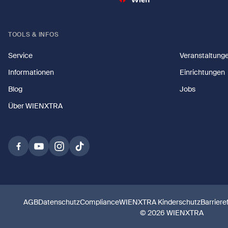
TOOLS & INFOS
Service
Veranstaltung
Informationen
Einrichtungen
Blog
Jobs
Über WIENXTRA
AGB
Datenschutz
Compliance
WIENXTRA Kinderschutz
Barriere
© 2026 WIENXTRA