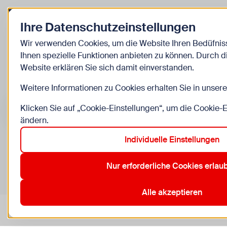
Zurück zur Startseite
Ihre Datenschutzeinstellungen
Kinder
Wir verwenden Cookies, um die Website Ihren Bedüfni
Ihnen spezielle Funktionen anbieten zu können. Durch 
Veranstaltunge
Website erklären Sie sich damit einverstanden.
Weitere Informationen zu Cookies erhalten Sie in unser
Suche im Bereich “Kinder”
Suchen
Klicken Sie auf „Cookie-Einstellungen“, um die Cookie-
ändern.
Individuelle Einstellungen
0
Veranstaltungen in Wien im Bereich “Kinder”
Nur erforderliche Cookies erlau
10. Favoriten
12. Meidling
15. Rudolfsheim-Fünfhaus
20
Aktive Filter:
Zurücksetzen
Alle akzeptieren