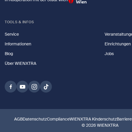
TOOLS & INFOS
Service
Veranstaltung
Informationen
Einrichtungen
Blog
Jobs
Über WIENXTRA
AGB
Datenschutz
Compliance
WIENXTRA Kinderschutz
Barriere
© 2026 WIENXTRA