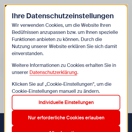
Zurück zur Startseite
Zum Be
Ihre Datenschutzeinstellungen
Kinder
Wir verwenden Cookies, um die Website Ihren
Bedüfnissen anzupassen bzw. um Ihnen spezielle
Veranstaltungen
Funktionen anbieten zu können. Durch die
Nutzung unserer Website erklären Sie sich damit
einverstanden.
Suche im Bereich “Kinder”
Suchen
Weitere Informationen zu Cookies erhalten Sie in
unserer
Datenschutzerklärung
.
Klicken Sie auf „Cookie-Einstellungen“, um die
0
Veranstaltungen in Wien im Bereich “Kinder”
Cookie-Einstellungen manuell zu ändern.
Individuelle Einstellungen
12. Meidling
13. Hietzing
14. Penzing
17. Hernals
Aktive Filter:
Zurücksetzen
Nur erforderliche Cookies erlauben