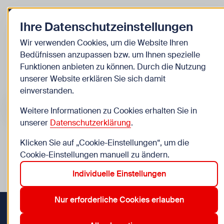
Zurück zur Startseite
Zum
Ihre Datenschutzeinstellungen
Kinder
Wir verwenden Cookies, um die Website Ihren
Bedüfnissen anzupassen bzw. um Ihnen spezielle
Veranstaltungen
Funktionen anbieten zu können. Durch die Nutzung
unserer Website erklären Sie sich damit
einverstanden.
Suche im Bereich “Kinder”
Suchen
Weitere Informationen zu Cookies erhalten Sie in
unserer
Datenschutzerklärung
.
Klicken Sie auf „Cookie-Einstellungen“, um die
0
Veranstaltungen in Wien im Bereich “Kinder”
Cookie-Einstellungen manuell zu ändern.
Individuelle Einstellungen
1. Innere Stadt
12. Meidling
13. Hietzing
21. Floridsdorf
Aktive Filter:
Zurücksetzen
Nur erforderliche Cookies erlauben