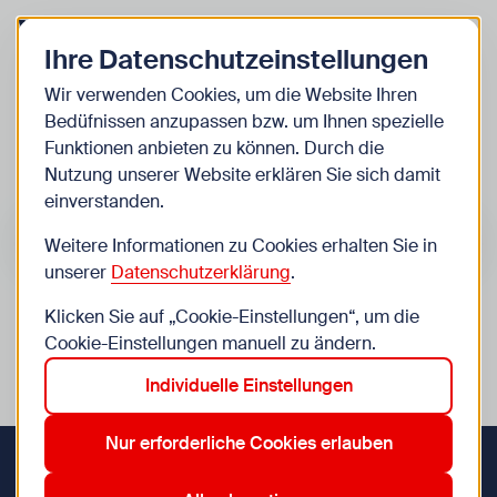
Zurück zur Startseite
Zum Be
Ihre Datenschutzeinstellungen
Kinder
Wir verwenden Cookies, um die Website Ihren
Bedüfnissen anzupassen bzw. um Ihnen spezielle
Veranstaltungen
Funktionen anbieten zu können. Durch die
Nutzung unserer Website erklären Sie sich damit
einverstanden.
Suche im Bereich “Kinder”
Suchen
Weitere Informationen zu Cookies erhalten Sie in
unserer
Datenschutzerklärung
.
Klicken Sie auf „Cookie-Einstellungen“, um die
0
Veranstaltungen in Wien im Bereich “Kinder”
Cookie-Einstellungen manuell zu ändern.
Individuelle Einstellungen
1. Innere Stadt
12. Meidling
13. Hietzing
Aktive Filter:
Zurücksetzen
Nur erforderliche Cookies erlauben