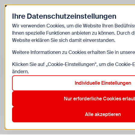
Zurück zur Startseite
Ihre Datenschutzeinstellungen
Kinder
Wir verwenden Cookies, um die Website Ihren Bedüfni
Ihnen spezielle Funktionen anbieten zu können. Durch 
Veranstaltunge
Website erklären Sie sich damit einverstanden.
Weitere Informationen zu Cookies erhalten Sie in unser
Suche im Bereich “Kinder”
Suchen
Klicken Sie auf „Cookie-Einstellungen“, um die Cookie-
ändern.
Individuelle Einstellungen
0
Veranstaltungen in Wien im Bereich “Kinder”
Nur erforderliche Cookies erla
12. Meidling
13. Hietzing
14. Penzing
22. Donaustadt
Aktive Filter:
Zurücksetzen
Alle akzeptieren