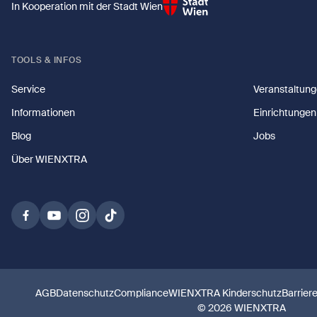
In Kooperation mit der Stadt Wien
TOOLS & INFOS
Service
Veranstaltun
Informationen
Einrichtungen
Blog
Jobs
Über WIENXTRA
AGB
Datenschutz
Compliance
WIENXTRA Kinderschutz
Barriere
© 2026 WIENXTRA