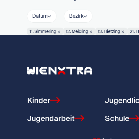
Datum
Bezirk
11. Simmering
12. Meidling
13. Hietzing
21. F
Aktive Filter:
Zurück zur Startseite
Kinder
Jugendli
Jugendarbeit
Schule