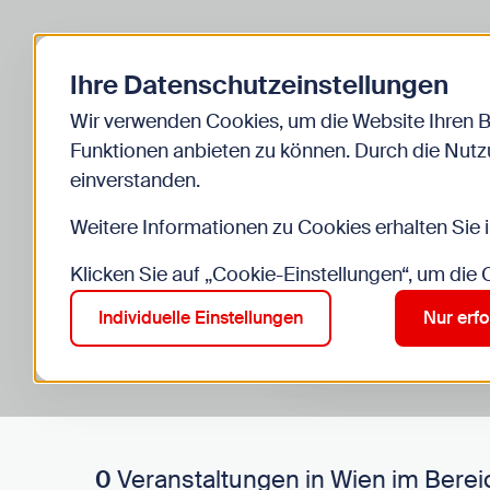
Zurück zur Startseite
Ihre Datenschutzeinstellungen
Start
Kinder
Veranstaltungen
Wir verwenden Cookies, um die Website Ihren 
Funktionen anbieten zu können. Durch die Nutzu
einverstanden.
Weitere Informationen zu Cookies erhalten Sie 
Klicken Sie auf „Cookie-Einstellungen“, um die
Suche im Bereich “Kinde
Suchen
Individuelle Einstellungen
Nur erfo
0
Veranstaltungen in Wien im Berei