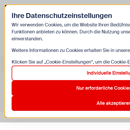
Zurück zur Startseite
Ihre Datenschutzeinstellungen
Kinder
Wir verwenden Cookies, um die Website Ihren Bedüfnis
Funktionen anbieten zu können. Durch die Nutzung unse
Veranstaltu
einverstanden.
Weitere Informationen zu Cookies erhalten Sie in unser
Suche im Bereich “Kinder”
Suchen
Klicken Sie auf „Cookie-Einstellungen“, um die Cookie-
Individuelle Einstel
Nur erforderliche Cookie
0
Veranstaltungen in Wien im Bereich “Kinder”
12. Meidling
13. Hietzing
15. Rudolfsheim-Fünfhaus
20.
Alle akzeptiere
Aktive Filter:
Zurücksetzen