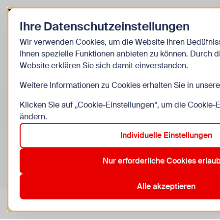
Zurück zur Startseite
Ihre Datenschutzeinstellungen
Kinder
Wir verwenden Cookies, um die Website Ihren Bedüfni
Ihnen spezielle Funktionen anbieten zu können. Durch 
Veranstaltunge
Website erklären Sie sich damit einverstanden.
Weitere Informationen zu Cookies erhalten Sie in unser
Suche im Bereich “Kinder”
Suchen
Klicken Sie auf „Cookie-Einstellungen“, um die Cookie-
ändern.
Individuelle Einstellungen
0
Veranstaltungen in Wien im Bereich “Kinder”
Nur erforderliche Cookies erlau
1. Innere Stadt
11. Simmering
12. Meidling
13. Hietzing
Aktive Filter:
Zurücksetzen
Alle akzeptieren