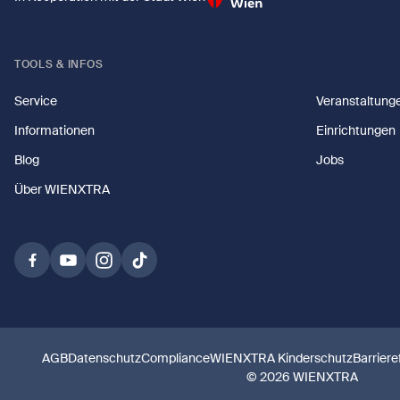
TOOLS & INFOS
Service
Veranstaltung
Informationen
Einrichtungen
Blog
Jobs
Über WIENXTRA
AGB
Datenschutz
Compliance
WIENXTRA Kinderschutz
Barriere
© 2026 WIENXTRA