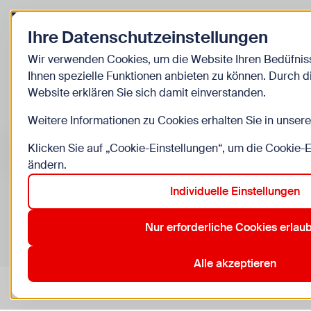
Zurück zur Startseite
Ihre Datenschutzeinstellungen
Kinder
Wir verwenden Cookies, um die Website Ihren Bedüfni
Ihnen spezielle Funktionen anbieten zu können. Durch 
Veranstaltunge
Website erklären Sie sich damit einverstanden.
Weitere Informationen zu Cookies erhalten Sie in unser
Suche im Bereich “Kinder”
Suchen
Klicken Sie auf „Cookie-Einstellungen“, um die Cookie-
ändern.
Individuelle Einstellungen
0
Veranstaltungen in Wien im Bereich “Kinder”
Nur erforderliche Cookies erlau
1. Innere Stadt
12. Meidling
13. Hietzing
17. Hernals
Aktive Filter:
Zurücksetzen
Alle akzeptieren