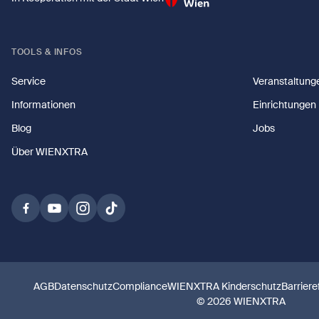
TOOLS & INFOS
Service
Veranstaltung
Informationen
Einrichtungen
Blog
Jobs
Über WIENXTRA
AGB
Datenschutz
Compliance
WIENXTRA Kinderschutz
Barriere
© 2026 WIENXTRA