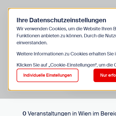
Zurück zur Startseite
Ihre Datenschutzeinstellungen
Start
Kinder
Veranstaltungen
Wir verwenden Cookies, um die Website Ihren 
Funktionen anbieten zu können. Durch die Nutzu
einverstanden.
Weitere Informationen zu Cookies erhalten Sie 
Klicken Sie auf „Cookie-Einstellungen“, um die
Suche im Bereich “Kinde
Suchen
Individuelle Einstellungen
Nur erfo
0
Veranstaltungen in Wien im Berei