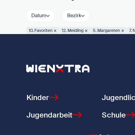
Datum
Bezirk
10. Favoriten
12. Meidling
5. Margareten
7.
Aktive Filter:
Zurück zur Startseite
Kinder
Jugendli
Jugendarbeit
Schule