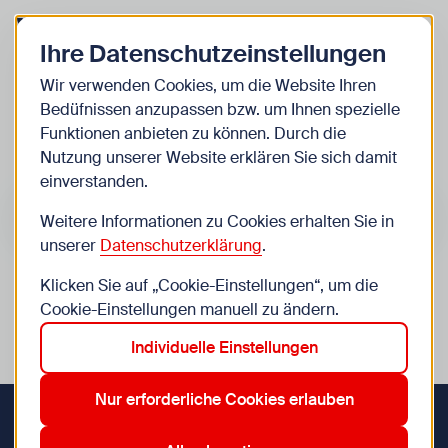
Zurück zur Startseite
Zum Be
Ihre Datenschutzeinstellungen
Kinder
Wir verwenden Cookies, um die Website Ihren
Bedüfnissen anzupassen bzw. um Ihnen spezielle
Veranstaltungen
Funktionen anbieten zu können. Durch die
Nutzung unserer Website erklären Sie sich damit
einverstanden.
Suche im Bereich “Kinder”
Suchen
Weitere Informationen zu Cookies erhalten Sie in
unserer
Datenschutzerklärung
.
Klicken Sie auf „Cookie-Einstellungen“, um die
0
Veranstaltungen in Wien im Bereich “Kinder”
Cookie-Einstellungen manuell zu ändern.
Individuelle Einstellungen
10. Favoriten
12. Meidling
22. Donaustadt
Aktive Filter:
Zurücksetzen
Nur erforderliche Cookies erlauben