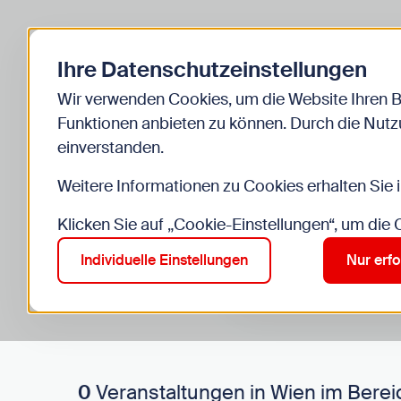
Zurück zur Startseite
Ihre Datenschutzeinstellungen
Start
Kinder
Veranstaltungen
Wir verwenden Cookies, um die Website Ihren 
Funktionen anbieten zu können. Durch die Nutzu
einverstanden.
Weitere Informationen zu Cookies erhalten Sie 
Klicken Sie auf „Cookie-Einstellungen“, um die
Suche im Bereich “Kinde
Suchen
Individuelle Einstellungen
Nur erfo
0
Veranstaltungen in Wien im Berei