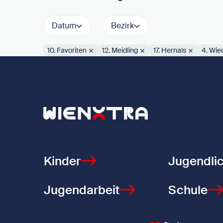
Datum
Bezirk
10. Favoriten
12. Meidling
17. Hernals
4. Wie
Aktive Filter:
Zurück zur Startseite
Kinder
Jugendli
Jugendarbeit
Schule