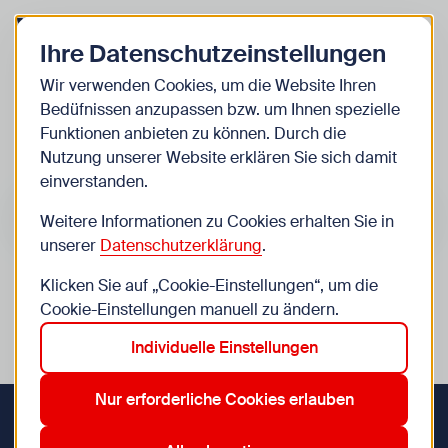
Zurück zur Startseite
Zum Be
Ihre Datenschutzeinstellungen
Kinder
Wir verwenden Cookies, um die Website Ihren
Bedüfnissen anzupassen bzw. um Ihnen spezielle
Veranstaltungen
Funktionen anbieten zu können. Durch die
Nutzung unserer Website erklären Sie sich damit
einverstanden.
Suche im Bereich “Kinder”
Suchen
Weitere Informationen zu Cookies erhalten Sie in
unserer
Datenschutzerklärung
.
Klicken Sie auf „Cookie-Einstellungen“, um die
0
Veranstaltungen in Wien im Bereich “Kinder”
Cookie-Einstellungen manuell zu ändern.
Individuelle Einstellungen
1. Innere Stadt
10. Favoriten
12. Meidling
Aktive Filter:
Zurücksetzen
Nur erforderliche Cookies erlauben