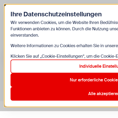
Zurück zur Startseite
Ihre Datenschutzeinstellungen
Kinder
Wir verwenden Cookies, um die Website Ihren Bedüfnis
Funktionen anbieten zu können. Durch die Nutzung unse
Veranstalt
einverstanden.
Weitere Informationen zu Cookies erhalten Sie in unser
Suche im Bereich “Kinder”
Suchen
Klicken Sie auf „Cookie-Einstellungen“, um die Cookie-
Individuelle Einstel
Nur erforderliche Cookie
0
Veranstaltungen in Wien im Bereich “Kinder”
10. Favoriten
12. Meidling
15. Rudolfsheim-Fünfhaus
3.
Alle akzeptiere
Aktive Filter:
Zurücksetzen