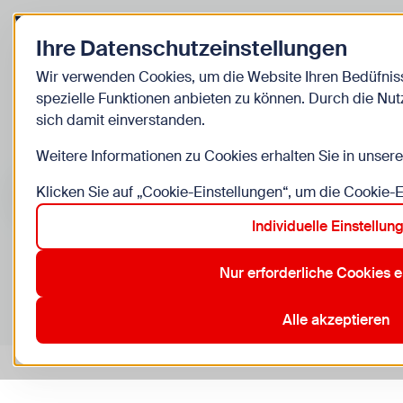
Zurück zur Startseite
Ihre Datenschutzeinstellungen
Kinder
Wir verwenden Cookies, um die Website Ihren Bedüfni
spezielle Funktionen anbieten zu können. Durch die Nut
Veranstaltun
sich damit einverstanden.
Weitere Informationen zu Cookies erhalten Sie in unser
Suche im Bereich “Kinder”
Suchen
Klicken Sie auf „Cookie-Einstellungen“, um die Cookie-
Individuelle Einstellun
Nur erforderliche Cookies 
0
Veranstaltungen in Wien im Bereich “Kinder”
10. Favoriten
12. Meidling
15. Rudolfsheim-Fünfhaus
23
Alle akzeptieren
Aktive Filter:
Zurücksetzen