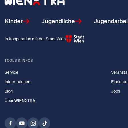
Zurück zur Startseite
Kinder
Jugendliche
Jugendarbei
In Kooperation mit der Stadt Wien
TOOLS & INFOS
Service
Veransta
Informationen
Einricht
Blog
Jobs
Über WIENXTRA