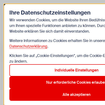
Zurück zur Startseite
Ihre Datenschutzeinstellungen
Kinder
Wir verwenden Cookies, um die Website Ihren Bedüfni
um Ihnen spezielle Funktionen anbieten zu können. Dur
Veranstaltungen
Website erklären Sie sich damit einverstanden.
Weitere Informationen zu Cookies erhalten Sie in unsere
Suche im Bereich “Kinder”
Suchen
Datenschutzerklärung
.
Klicken Sie auf „Cookie-Einstellungen“, um die Cookie-
zu ändern.
Individuelle Einstellungen
0
Veranstaltungen in Wien im Bereich “Kinder”
Nur erforderliche Cookies erlaub
10. Favoriten
12. Meidling
15. Rudolfsheim-Fünfhaus
19
Aktive Filter:
Zurücksetzen
Alle akzeptieren