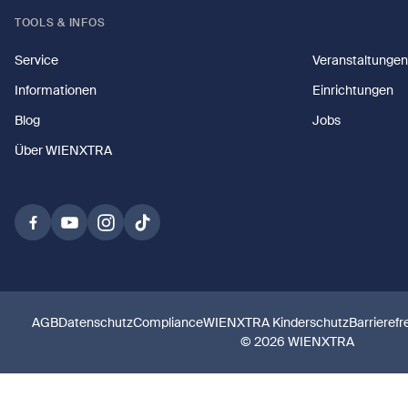
TOOLS & INFOS
Service
Veranstaltungen
Informationen
Einrichtungen
Blog
Jobs
Über WIENXTRA
AGB
Datenschutz
Compliance
WIENXTRA Kinderschutz
Barrierefr
© 2026 WIENXTRA