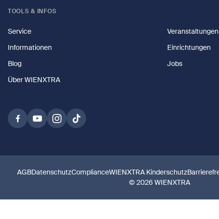
TOOLS & INFOS
Service
Veranstaltungen
Informationen
Einrichtungen
Blog
Jobs
Über WIENXTRA
AGB
Datenschutz
Compliance
WIENXTRA Kinderschutz
Barrierefr
© 2026 WIENXTRA