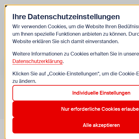
Zurück zur Startseite
Ihre Datenschutzeinstellungen
Kinder
Wir verwenden Cookies, um die Website Ihren Bedüfni
um Ihnen spezielle Funktionen anbieten zu können. Dur
Veranstaltungen
Website erklären Sie sich damit einverstanden.
Weitere Informationen zu Cookies erhalten Sie in unsere
Suche im Bereich “Kinder”
Suchen
Datenschutzerklärung
.
Klicken Sie auf „Cookie-Einstellungen“, um die Cookie-
zu ändern.
Individuelle Einstellungen
0
Veranstaltungen in Wien im Bereich “Kinder”
Nur erforderliche Cookies erlaube
10. Favoriten
12. Meidling
15. Rudolfsheim-Fünfhaus
17
Aktive Filter:
Zurücksetzen
Alle akzeptieren