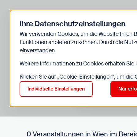
Zurück zur Startseite
Ihre Datenschutzeinstellungen
Start
Kinder
Veranstaltungen
Wir verwenden Cookies, um die Website Ihren 
Funktionen anbieten zu können. Durch die Nutzu
einverstanden.
Weitere Informationen zu Cookies erhalten Sie 
Klicken Sie auf „Cookie-Einstellungen“, um die
Suche im Bereich “Kinde
Suchen
Individuelle Einstellungen
Nur erfo
0
Veranstaltungen in Wien im Berei