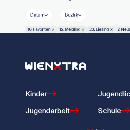
Datum
Bezirk
10. Favoriten
12. Meidling
23. Liesing
7. Neu
Aktive Filter:
Zurück zur Startseite
Kinder
Jugendli
Jugendarbeit
Schule