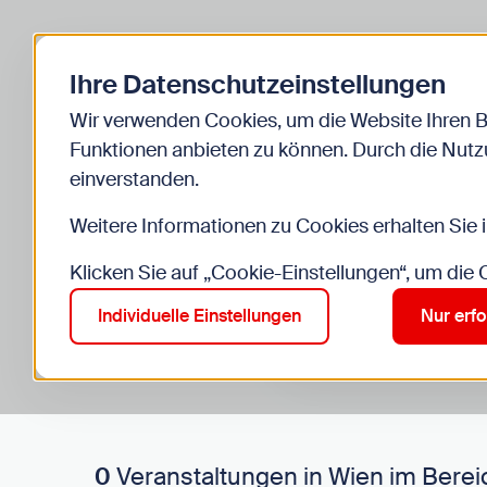
Zurück zur Startseite
Ihre Datenschutzeinstellungen
Start
Kinder
Veranstaltungen
Wir verwenden Cookies, um die Website Ihren 
Funktionen anbieten zu können. Durch die Nutzu
einverstanden.
Weitere Informationen zu Cookies erhalten Sie 
Klicken Sie auf „Cookie-Einstellungen“, um die
Suche im Bereich “Kinde
Suchen
Individuelle Einstellungen
Nur erfo
0
Veranstaltungen in Wien im Berei