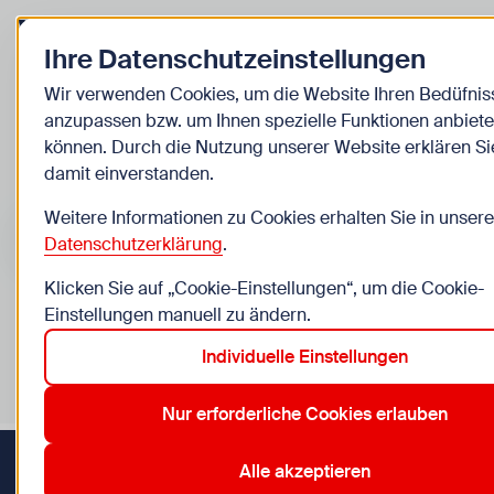
Zurück zur Startseite
Ihre Datenschutzeinstellungen
Kinder
Wir verwenden Cookies, um die Website Ihren Bedüfnis
anzupassen bzw. um Ihnen spezielle Funktionen anbiete
Veranstaltungen
können. Durch die Nutzung unserer Website erklären Si
damit einverstanden.
Suche im Bereich “Kinder”
Suchen
Weitere Informationen zu Cookies erhalten Sie in unsere
Datenschutzerklärung
.
Klicken Sie auf „Cookie-Einstellungen“, um die Cookie-
Einstellungen manuell zu ändern.
0
Veranstaltungen in Wien im Bereich “Kinder”
Individuelle Einstellungen
10. Favoriten
12. Meidling
21. Floridsdorf
23. Liesing
Aktive Filter:
Zurücksetzen
Nur erforderliche Cookies erlauben
Alle akzeptieren