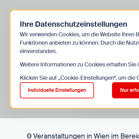
Zurück zur Startseite
Ihre Datenschutzeinstellungen
Start
Kinder
Veranstaltungen
Wir verwenden Cookies, um die Website Ihren 
Funktionen anbieten zu können. Durch die Nutzu
einverstanden.
Weitere Informationen zu Cookies erhalten Sie 
Klicken Sie auf „Cookie-Einstellungen“, um die
Suche im Bereich “Kinde
Suchen
Individuelle Einstellungen
Nur erfo
0
Veranstaltungen in Wien im Berei