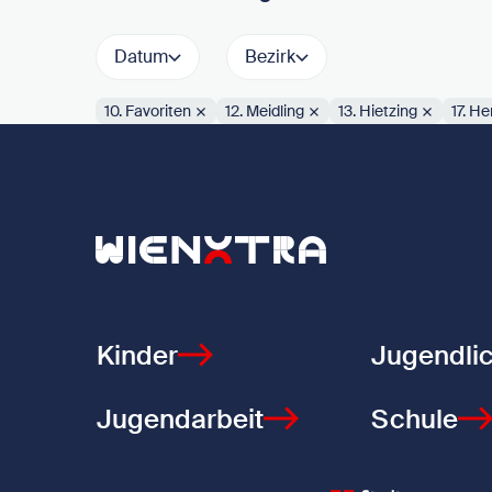
Datum
Bezirk
10. Favoriten
12. Meidling
13. Hietzing
17. He
Aktive Filter:
Zurück zur Startseite
Kinder
Jugendli
Jugendarbeit
Schule